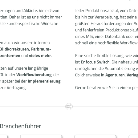
rungen und Abläufe. Viele davon
Jeder Produktionsablauf, vom Dat
den. Daher ist es uns nicht immer
bis hin zur Verarbeitung, hat seine
 alle kundenspezifische Wünsche
größten Herausforderungen der Au
und fehlerfreien Produktionsablau
eines MIS, einer Datenbank oder e
en auch wir unsere internen
schnell eine hochflexible Workflo
 Bildkorrekturen, Farb­raum­
utzenformen
und
vieles mehr
.
Eine solche flexible Lösung, wie w
ist
Enfocus Switch
. Die nahezu u
ten auf unsere langjährige
ermöglichen die Automatisierung v
Ob in der
Workflowberatung
, der
üblicherweise in
Agenturen
,
Verla
 später bei der
Implementierung
zur Verfügung.
Gerne beraten wir Sie in einem per
r Branchenführer