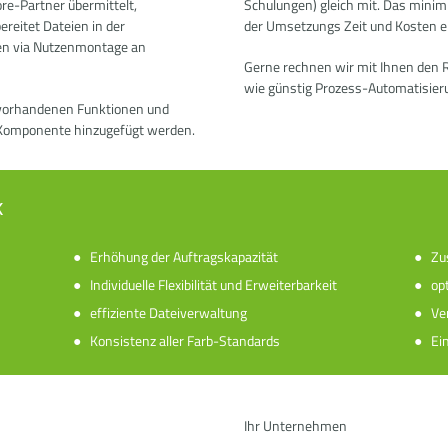
ore-Partner übermittelt,
Schulungen
) gleich mit. Das minim
ereitet Dateien in der
der Umsetzungs Zeit und Kosten 
ien via Nutzenmontage an
Gerne rechnen wir mit Ihnen den R
wie günstig Prozess-Automatisieru
vorhandenen Funktionen und
Komponente hinzugefügt werden.
k
n
Erhöhung der Auftragskapazität
Zu
Individuelle Flexibilität und Erweiterbarkeit
op
effiziente Dateiverwaltung
Ve
Konsistenz aller Farb-Standards
Ei
Ihr Unternehmen