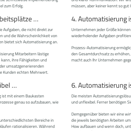
el zum Erfolg.
müssen, aber keiner kennt so gut 
beitsplätze …
4. Automatisierung i
 Aufgaben, die nicht direkt zur
Unternehmen jeder Größe können 
n und die Wahrscheinlichkeit von
wiederholender Aufgaben profitier
n bietet sich Automatisierung an.
Prozess-Automatisierung ermöglic
sierung Mitarbeitern lästige
den Gesamtdurchsatz zu erhöhen,
 kann, ihre Fähigkeiten und
macht auch Ihr Unternehmen gege
oder umsatzgenerierenden
hre Kunden echten Mehrwert.
ibel …
6. Automatisierung i
g ist mit einem Baukasten
Die meisten Automatisierungslösu
, Prozesse genau so aufzubauen, wie
und unflexibel. Ferner benötigen 
Demgegenüber bieten wir eine wirts
unterschiedlichsten Bereiche in
die jeweils benötigten Arbeiten u
läufen rationalisieren. Während
How aufbauen und wenn doch, unter