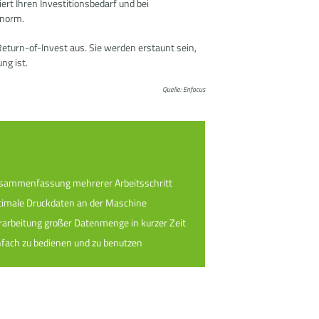
iert Ihren Investitionsbedarf und bei
enorm.
eturn-of-Invest aus. Sie werden erstaunt sein,
ng ist.
Quelle: Enfocus
sammenfassung mehrerer Arbeitsschritt
timale Druckdaten an der Maschine
rarbeitung großer Datenmenge in kurzer Zeit
nfach zu bedienen und zu benutzen